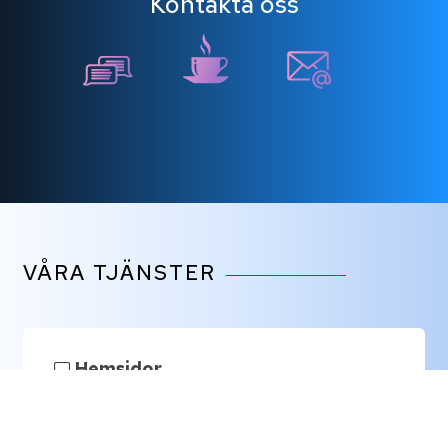
Kontakta oss
VÅRA TJÄNSTER
Hemsidor
Vi skapar skräddarsydda hemsidor med fokus på
konvertering och som är anpassade efter era